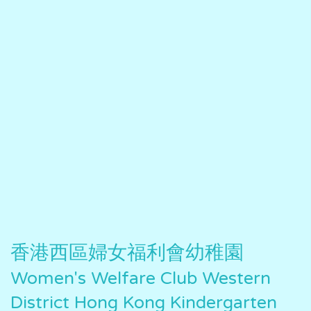
香港西區婦女福利會幼稚園
Women's Welfare Club Western
District Hong Kong Kindergarten