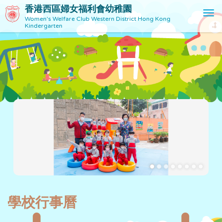
香港西區婦女福利會幼稚園
T
Women's Welfare Club Western District Hong Kong
o
Kindergarten
g
g
l
e
n
a
v
i
g
a
t
i
o
n
學校行事曆