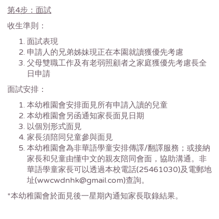
第4步：面試
收生準則：
面試表現
申請人的兄弟姊妹現正在本園就讀獲優先考慮
父母雙職工作及有老弱照顧者之家庭獲優先考慮長全
日申請
面試安排：
本幼稚園會安排面見所有申請入讀的兒童
本幼稚園會另函通知家長面見日期
以個別形式面見
家長須陪同兒童參與面見
本幼稚園會為非華語學童安排傳譯/翻譯服務；或接納
家長和兒童由懂中文的親友陪同會面，協助溝通。非
華語學童家長可以透過本校電話(25461030)及電郵地
址(wwcwdnhk@gmail.com)查詢。
*本幼稚園會於面見後一星期內通知家長取錄結果。