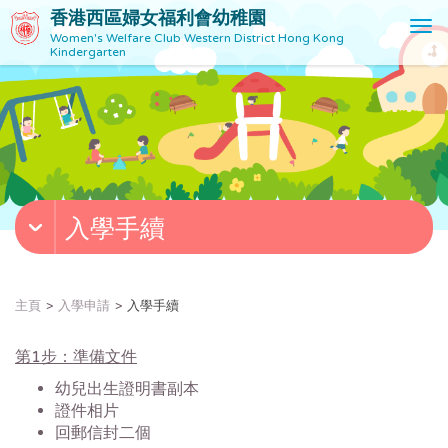
香港西區婦女福利會幼稚園
T
Women's Welfare Club Western District Hong Kong
o
Kindergarten
g
g
l
e
n
a
v
入學手續
i
g
a
t
主頁
入學申請
入學手續
i
o
第1步：準備文件
n
幼兒出生證明書副本
證件相片
回郵信封二個