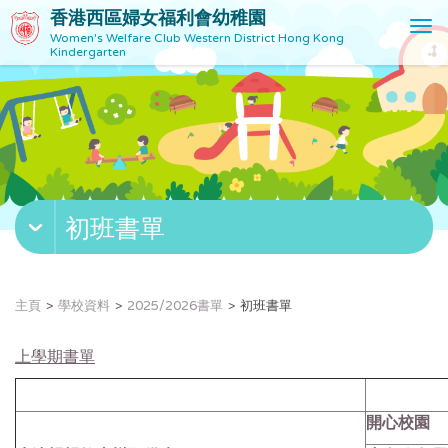
香港西區婦女福利會幼稚園
T
Women's Welfare Club Western District Hong Kong
o
Kindergarten
g
g
l
e
n
a
v
初班書單
i
g
a
t
主頁
學校資料
2025/2026書單
初班書單
i
o
上學期書單
n
開心校園