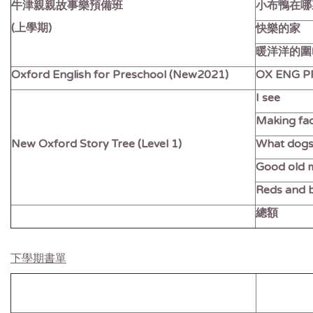
牛津親親故事樂預備班
小布鴨在哪
(上學期)
快樂的家
暖洋洋的
Oxford English for Preschool (New2021)
OX ENG PR
I see
Making fa
New Oxford Story Tree (Level 1)
What dogs 
Good old
Reds and 
總額
下學期書單