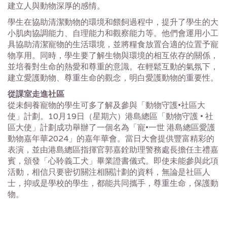
建立人與動物深厚的感情。
學生在協助清潔動物的環境和餵飼過程中，提升了學生的大
小肌肉協調能力、自理能力和觀察能力等。他們會運用小工
具協助清潔寵物的生活環境，並將糧食放置合適的位置予寵
物享用。同時，學生要了解生物與環境的相互依存的關係，
並培養對生命的熱愛和尊重的意識。在輕鬆互動的氣氛下，
建立愛護動物、尊重生命的觀念，明白愛護動物的重要性。
從課室走進社區
從未飼養寵物的學生可多了解及參與「動物守護•社區大
使」計劃。10月19日（星期六）港島總區「動物守護 • 社
區大使」計劃成功舉辦了一個名為「寵•一世 港島總區愛護
動物嘉年華2024」的嘉年華會。當日大會提供豐富精彩的
表演，並由港島總區指揮官郭嘉銓助理警務處長擔任主禮嘉
賓，頒發「心聆義工犬」畢業證書儀式。即使未能參與此項
活動，相信只要密切關注相關計劃的資料，無論是社區人
士，抑或是學校的學生，都能共同攜手，尊重生命，保護動
物。