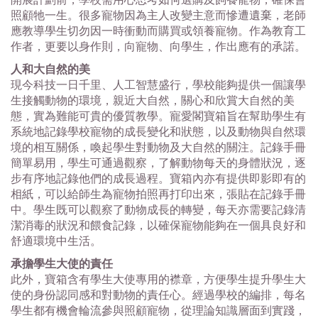
開展計劃前，學校需用心思考如何選購及飼養寵物，確保會
照顧牠一生。很多寵物因為主人改變主意而慘遭遺棄，老師
應教導學生切勿因一時衝動而購買或領養寵物。作為教育工
作者，更要以身作則，向寵物、向學生，作出應有的承諾。
人和大自然的美
現今科技一日千里、人工智慧盛行，學校能夠提供一個讓學
生接觸動物的環境，親近大自然，關心和欣賞大自然的美
態，實為難能可貴的優質教學。寵愛閣寶箱旨在幫助學生有
系統地記錄學校寵物的成長變化和狀態，以及動物與自然環
境的相互關係，喚起學生對動物及大自然的關注。記錄手冊
簡單易用，學生可通過觀察，了解動物每天的身體狀況，逐
步有序地記錄他們的成長過程。寶箱內亦有提供即影即有的
相紙，可以給師生為寵物拍照再打印出來，張貼在記錄手冊
中。學生既可以觀察了動物成長的轉變，每天亦需要記錄清
潔消毒的狀況和餵食記錄，以確保寵物能夠在一個具良好和
舒適環境中生活。
承擔學生大使的責任
此外，寶箱含有學生大使專用的襟章，方便學生提升學生大
使的身份認同感和對動物的責任心。經過學校的編排，每名
學生都有機會輪流參與照顧寵物，從理論知識層面到實踐，