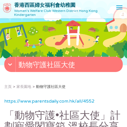
香港西區婦女福利會幼稚園
T
Women's Welfare Club Western District Hong Kong
o
Kindergarten
g
g
l
e
n
a
v
動物守護社區大使
i
g
a
t
主頁
家長園地
動物守護社區大使
i
o
https://www.parentsdaily.com.hk/all/4552
n
「動物守護•社區大使」計
劃寵愛閣寶箱 溫校長分享