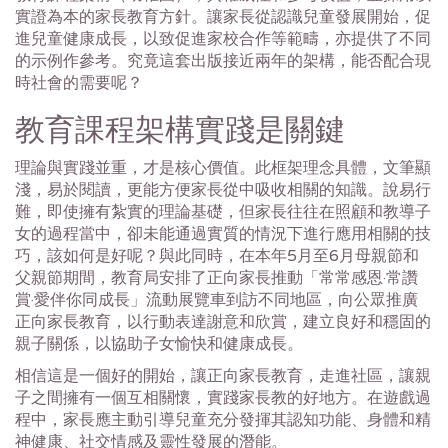
實證為本的家長教育方針。讓家長從認識兒童發展開始，促
進兒童健康成長，以致促進家校合作等範疇，亦提供了不同
的示例作參考。究竟這套出版接近兩年的架構，能否配合現
時社會的需要呢？
教育課程架構實踐是關鍵
理論與實踐並重，才是核心價值。此框架理念具體，文筆顯
淺，易於閱讀，更能方便家長從中吸收相關的知識。說易行
難，即使擁有紮實的理論基礎，但家長往往在照顧和教導子
女的過程當中，卻未能通過實質的情況下進行應用相關的技
巧，該如何是好呢？與此同時，在本年5月至6月母親節和
父親節期間，教育局安排了正向家長推動「常常感恩·常讚
賞·愛伴你同成長」流動展覽車到訪不同地區，向公眾推廣
正向家長教育，以行動表達謝意和欣賞，建立良好和穩固的
親子關係，以協助子女愉快和健康成長。
相信這是一個好的開始，讓正向家長教育，走進社區，讓親
子之間擁有一個互相關懷，實踐家長教的好地方。在遊戲過
程中，家長應主動引導兒童充分發揮其認知功能、身體和精
神健康、社交情感及靈性發展的潛能。