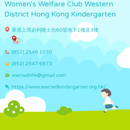
Women's Welfare Club Western
District Hong Kong Kindergarten
香港上環必列啫士街60號地下1樓及3樓
(852) 2546 1030
(852) 2547 6973
wwcwdnhk@gmail.com
https://www.wwcwdkindergarten.org.hk/