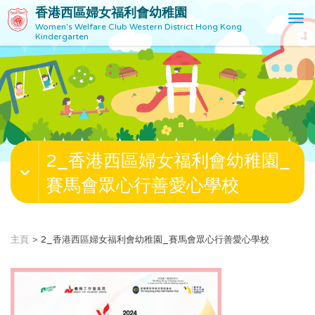
香港西區婦女福利會幼稚園
T
Women's Welfare Club Western District Hong Kong
o
Kindergarten
g
g
l
e
n
a
v
2_香港西區婦女福利會幼稚園_
i
g
賽馬會眾心行善愛心學校
a
t
i
o
主頁
2_香港西區婦女福利會幼稚園_賽馬會眾心行善愛心學校
n