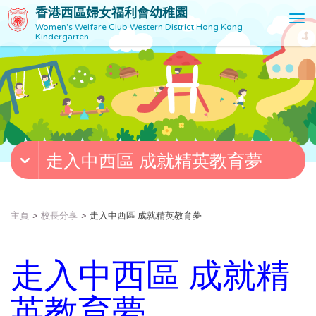
香港西區婦女福利會幼稚園
T
Women's Welfare Club Western District Hong Kong
o
Kindergarten
g
g
l
e
n
a
v
走入中西區 成就精英教育夢
i
g
a
t
主頁
校長分享
走入中西區 成就精英教育夢
i
o
n
走入中西區 成就精
英教育夢