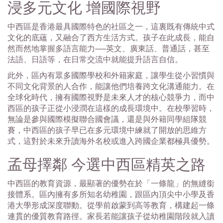
浸多元文化 增國際視野
中西區是香港最具國際特色的社區之一，這裏既有傳統中式
文化的底蘊，又融合了西方生活方式。孩子在此成長，能自
然而然地掌握多語言能力──英文、廣東話、普通話，甚至
法語、日語等，在日常交流中就能提升語言自信。
此外，區內有眾多國際學校和外籍家庭，讓學生從小習慣與
不同文化背景的人合作，能讓他們培養跨文化溝通能力。在
全球化時代，擁有國際視野是未來人才的核心競爭力，而中
西區的孩子正從小浸潤在這樣的成長環境中。在校學習時，
無論是參與國際模擬聯合國會議，還是與外籍同學組隊競
賽，中西區的孩子早已在多元環境中練就了開放的思維方
式，這對於未來升讀海外名校或進入跨國企業都極具優勢。
孟母擇鄰 今選中西區精英之路
中西區的教育資源，最顯著的優勢在於「一條龍」的無縫銜
接體系。區內擁有多所知名幼稚園，跟區內頂尖中小學及香
港大學形成深度聯動。從學前啟蒙到高等教育，構建起一條
連貫的優質教育路徑。家長若能讓孩子從幼稚園階段就入讀