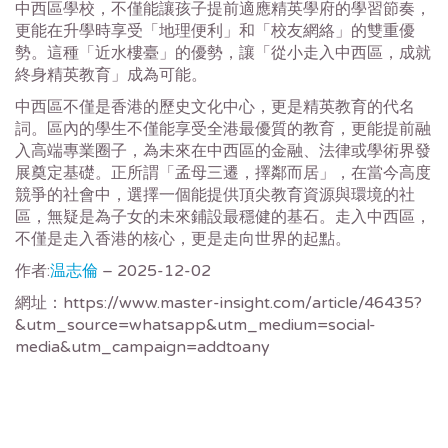
中西區學校，不僅能讓孩子提前適應精英學府的學習節奏，
更能在升學時享受「地理便利」和「校友網絡」的雙重優
勢。這種「近水樓臺」的優勢，讓「從小走入中西區，成就
終身精英教育」成為可能。
中西區不僅是香港的歷史文化中心，更是精英教育的代名
詞。區內的學生不僅能享受全港最優質的教育，更能提前融
入高端專業圈子，為未來在中西區的金融、法律或學術界發
展奠定基礎。正所謂「孟母三遷，擇鄰而居」，在當今高度
競爭的社會中，選擇一個能提供頂尖教育資源與環境的社
區，無疑是為子女的未來鋪設最穩健的基石。走入中西區，
不僅是走入香港的核心，更是走向世界的起點。
作者:
温志倫
– 2025-12-02
網址：https://www.master-insight.com/article/46435?
&utm_source=whatsapp&utm_medium=social-
media&utm_campaign=addtoany