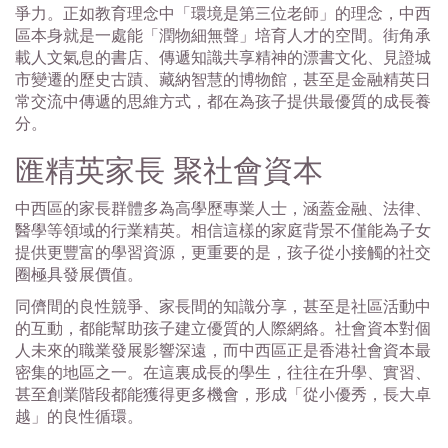
爭力。正如教育理念中「環境是第三位老師」的理念，中西
區本身就是一處能「潤物細無聲」培育人才的空間。街角承
載人文氣息的書店、傳遞知識共享精神的漂書文化、見證城
市變遷的歷史古蹟、藏納智慧的博物館，甚至是金融精英日
常交流中傳遞的思維方式，都在為孩子提供最優質的成長養
分。
匯精英家長 聚社會資本
中西區的家長群體多為高學歷專業人士，涵蓋金融、法律、
醫學等領域的行業精英。相信這樣的家庭背景不僅能為子女
提供更豐富的學習資源，更重要的是，孩子從小接觸的社交
圈極具發展價值。
同儕間的良性競爭、家長間的知識分享，甚至是社區活動中
的互動，都能幫助孩子建立優質的人際網絡。社會資本對個
人未來的職業發展影響深遠，而中西區正是香港社會資本最
密集的地區之一。在這裏成長的學生，往往在升學、實習、
甚至創業階段都能獲得更多機會，形成「從小優秀，長大卓
越」的良性循環。