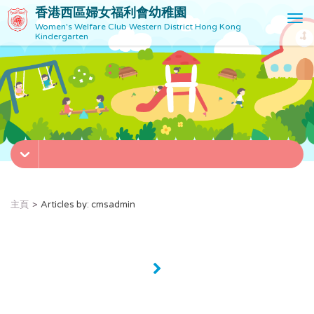
香港西區婦女福利會幼稚園
T
Women's Welfare Club Western District Hong Kong
o
Kindergarten
g
g
l
e
n
a
v
i
g
a
t
主頁
Articles by: cmsadmin
i
o
n
»